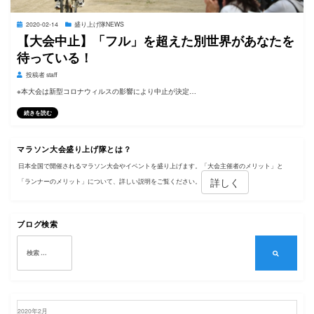
投
2020-02-14
盛り上げ隊NEWS
稿
【大会中止】「フル」を超えた別世界があなたを
日:
待っている！
投稿者
staff
※本大会は新型コロナウィルスの影響により中止が決定…
続きを読む
マラソン大会盛り上げ隊とは？
日本全国で開催されるマラソン大会やイベントを盛り上げます。「大会主催者のメリット」と
詳しく
「ランナーのメリット」について、詳しい説明をご覧ください。
ブログ検索
検
索:
検
索
2020年2月