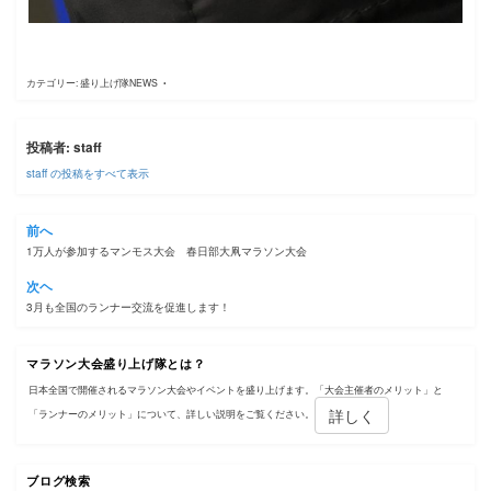
カテゴリー:
盛り上げ隊NEWS
投稿者:
staff
staff の投稿をすべて表示
投
前へ
1万人が参加するマンモス大会 春日部大凧マラソン大会
稿
次ヘ
ナ
3月も全国のランナー交流を促進します！
ビ
マラソン大会盛り上げ隊とは？
ゲ
日本全国で開催されるマラソン大会やイベントを盛り上げます。「大会主催者のメリット」と
ー
詳しく
「ランナーのメリット」について、詳しい説明をご覧ください。
シ
ブログ検索