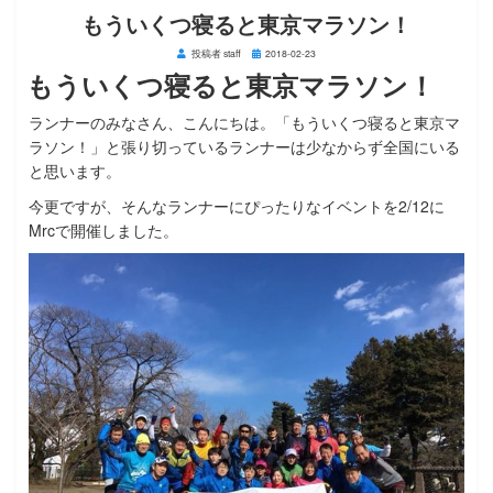
もういくつ寝ると東京マラソン！
投
投稿者
staff
2018-02-23
稿
もういくつ寝ると東京マラソン！
日:
ランナーのみなさん、こんにちは。「もういくつ寝ると東京マ
ラソン！」と張り切っているランナーは少なからず全国にいる
と思います。
今更ですが、そんなランナーにぴったりなイベントを2/12に
Mrcで開催しました。