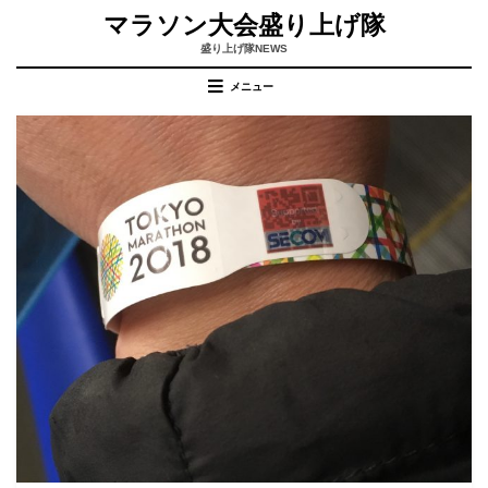
コ
マラソン大会盛り上げ隊
ン
テ
盛り上げ隊NEWS
ン
メニュー
ツ
へ
移
動
す
る