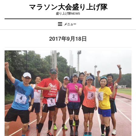
コ
マラソン大会盛り上げ隊
ン
テ
盛り上げ隊NEWS
ン
メニュー
ツ
へ
日
:
2017年9月18日
移
動
す
る