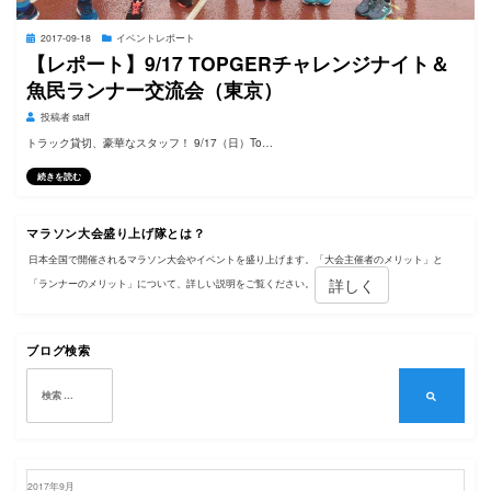
投
2017-09-18
イベントレポート
稿
【レポート】9/17 TOPGERチャレンジナイト＆
日:
魚民ランナー交流会（東京）
投稿者
staff
トラック貸切、豪華なスタッフ！ 9/17（日）To…
続きを読む
マラソン大会盛り上げ隊とは？
日本全国で開催されるマラソン大会やイベントを盛り上げます。「大会主催者のメリット」と
詳しく
「ランナーのメリット」について、詳しい説明をご覧ください。
ブログ検索
検
索:
検
索
2017年9月