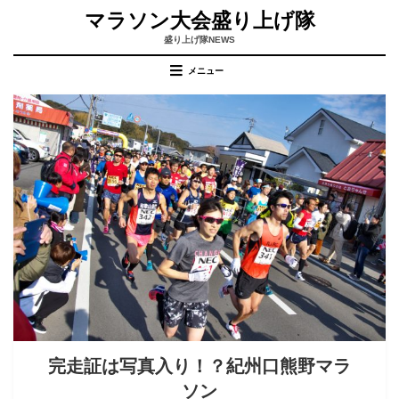
コ
マラソン大会盛り上げ隊
ン
テ
盛り上げ隊NEWS
ン
メニュー
ツ
へ
移
動
す
る
完走証は写真入り！？紀州口熊野マラ
ソン