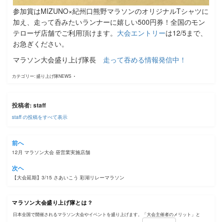
参加賞はMIZUNO×紀州口熊野マラソンのオリジナルTシャツに
加え、走って呑みたいランナーに嬉しい500円券！全国のモン
テローザ店舗でご利用頂けます。
大会エントリー
は12/5まで、
お急ぎください。
マラソン大会盛り上げ隊長
走って吞める情報発信中！
カテゴリー:
盛り上げ隊NEWS
投稿者:
staff
staff の投稿をすべて表示
投
前へ
12月 マラソン大会 昼営業実施店舗
稿
次ヘ
ナ
【大会延期】3/15 さあいこう 彩湖リレーマラソン
ビ
マラソン大会盛り上げ隊とは？
ゲ
日本全国で開催されるマラソン大会やイベントを盛り上げます。「大会主催者のメリット」と