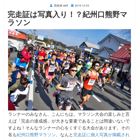
投
投稿者
staff
2019-12-03
稿
完走証は写真入り！？紀州口熊野マ
日:
ラソン
ランナーのみなさん、こんにちは。マラソン大会の楽しみと言
えば「完走の達成感」が大きな要素であることは間違いないで
すよね！そんなランナーの心をくすぐる大会があります。その
名も
紀州口熊野マラソン
、なんと
完走証に個人写真が掲載され