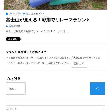
投
2019-02-05
盛り上げ隊NEWS
稿
富士山が見える！彩湖でリレーマラソン♪
日:
投稿者
staff
富士山が見える！彩湖でリレーマラソン♪ ランナーは…
続きを読む
マラソン大会盛り上げ隊とは？
日本全国で開催されるマラソン大会やイベントを盛り上げます。「大会主催者のメリット」と
詳しく
「ランナーのメリット」について、詳しい説明をご覧ください。
ブログ検索
検
索:
検
索
2019年2月