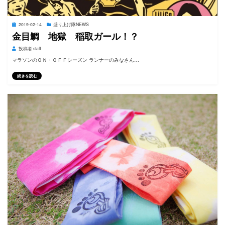
投
2019-02-14
盛り上げ隊NEWS
稿
金目鯛 地獄 稲取ガール！？
日:
投稿者
staff
マラソンのＯＮ・ＯＦＦシーズン ランナーのみなさん…
続きを読む