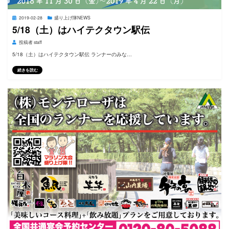
投
2019-02-28
盛り上げ隊NEWS
稿
5/18（土）はハイテクタウン駅伝
日:
投稿者
staff
5/18（土）はハイテクタウン駅伝 ランナーのみな…
続きを読む