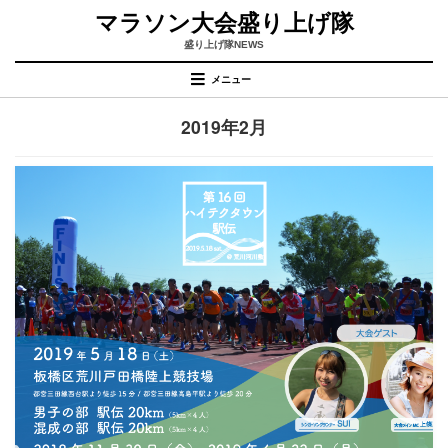
コ
マラソン大会盛り上げ隊
ン
テ
盛り上げ隊NEWS
ン
メニュー
ツ
へ
月
:
2019年2月
移
動
す
る