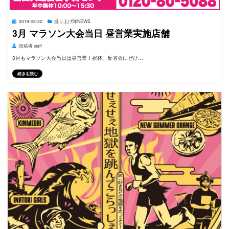
投
2019-02-22
盛り上げ隊NEWS
稿
3月 マラソン大会当日 昼営業実施店舗
日:
投稿者
staff
3月もマラソン大会当日は昼営業！祝杯、反省会にぜひ…
続きを読む