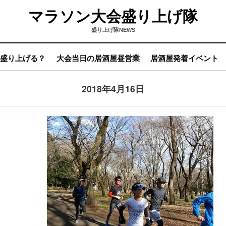
マラソン大会盛り上げ隊
盛り上げ隊NEWS
う盛り上げる？
大会当日の居酒屋昼営業
居酒屋発着イベント
日
:
2018年4月16日