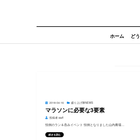
コ
ン
テ
ン
ツ
へ
ホーム
ど
移
動
す
る
投
2018-04-16
盛り上げ隊NEWS
稿
マラソンに必要な3要素
日:
投稿者
staff
恒例のラン＆呑みイベント 恒例となりました山内農場…
続きを読む