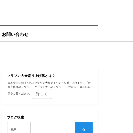
お問い合わせ
マラソン大会盛り上げ隊とは？
日本全国で開催されるマラソン大会やイベントを盛り上げます。「大
会主催者のメリット」と「ランナーのメリット」について、詳しい説
詳しく
明をご覧ください。
ブログ検索
検
索:
検