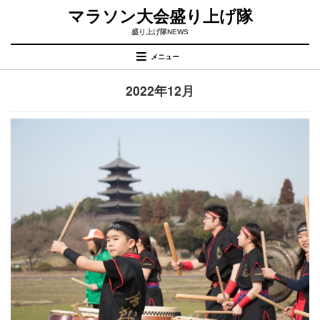
コ
マラソン大会盛り上げ隊
ン
テ
盛り上げ隊NEWS
ン
メニュー
ツ
へ
月
:
2022年12月
移
動
す
る