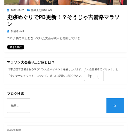
投
2022-12-25
盛り上げ隊NEWS
稿
史跡めぐりでPB更新！？そうじゃ吉備路マラソ
日:
ン
投稿者
staff
コロナ禍で中止となっていた大会が続々と再開していま…
続きを読む
マラソン大会盛り上げ隊とは？
日本全国で開催されるマラソン大会やイベントを盛り上げます。「大会主催者のメリット」と
詳しく
「ランナーのメリット」について、詳しい説明をご覧ください。
ブログ検索
検
索:
検
索
2022年12月